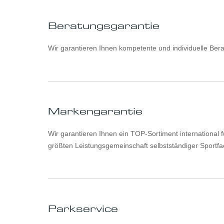
Beratungsgarantie
Wir garantieren Ihnen kompetente und individuelle Berat
Markengarantie
Wir garantieren Ihnen ein TOP-Sortiment international f
größten Leistungsgemeinschaft selbstständiger Sportfa
Parkservice