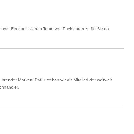
ung. Ein qualifiziertes Team von Fachleuten ist für Sie da.
ührender Marken. Dafür stehen wir als Mitglied der weltweit
chhändler.