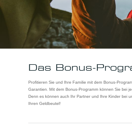
Das Bonus-Prog
Profitieren Sie und Ihre Familie mit dem Bonus-Progra
Garantien. Mit dem Bonus-Programm können Sie bei jed
Denn es können auch Ihr Partner und Ihre Kinder bei un
Ihren Geldbeutel!