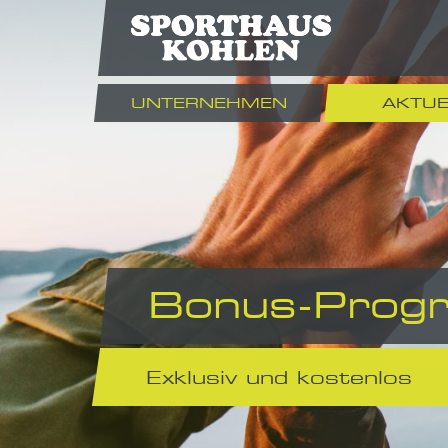
UNTERNEHMEN
AKTUE
Bonus-Prog
Exklusiv und kostenlos
Exklusiv und kostenlos